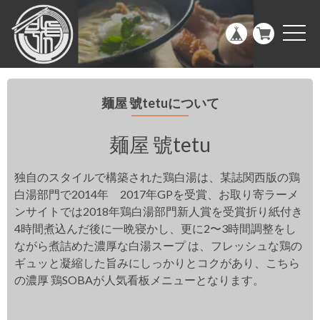
g
l
e
t
n
o
a
g
v
g
i
l
g
e
a
n
麺屋 號tetuについて
t
a
i
v
o
i
n
g
麺屋 號tetu
a
t
i
独自のスタイルで構築された鶏白湯は、某誌関西版の鶏
o
n
白湯部門で2014年 2017年GPを受賞、お取り寄ラーメ
ンサイトでは2018年鶏白湯部門新人賞を受賞折り紙付き
4時間煮込んだ後に一晩寝かし、更に2〜3時間調整をし
ながら煮詰めた濃厚な白湯スープ は、フレッシュな鶏の
ギュッと凝縮した旨みにしっかりとコクがあり、こちら
の濃厚 鶏SOBAが人気看板メニューとなります。