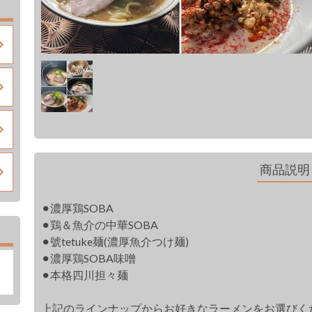
商品説明
⚫︎濃厚鶏SOBA
⚫︎鶏＆魚介の中華SOBA
⚫︎號tetuke麺(濃厚魚介つけ麺)
⚫︎濃厚鶏SOBA味噌
⚫︎本格四川担々麺
上記のラインナップからお好きなラーメンをお選びく