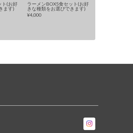
ット(お好
ラーメンBOX5食セット(お好
きます)
きな種類をお選びできます)
¥4,000