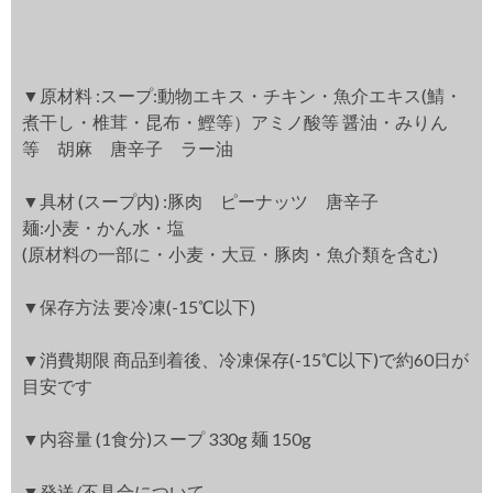
▼原材料 :スープ:動物エキス・チキン・魚介エキス(鯖・
煮干し・椎茸・昆布・鰹等）アミノ酸等 醤油・みりん
等 胡麻 唐辛子 ラー油
▼具材 (スープ内) :豚肉 ピーナッツ 唐辛子
麺:小麦・かん水・塩
(原材料の一部に・小麦・大豆・豚肉・魚介類を含む)
▼保存方法 要冷凍(-15℃以下)
▼消費期限 商品到着後、冷凍保存(-15℃以下)で約60日が
目安です
▼内容量 (1食分)スープ 330g 麺 150g
▼発送/不具合について