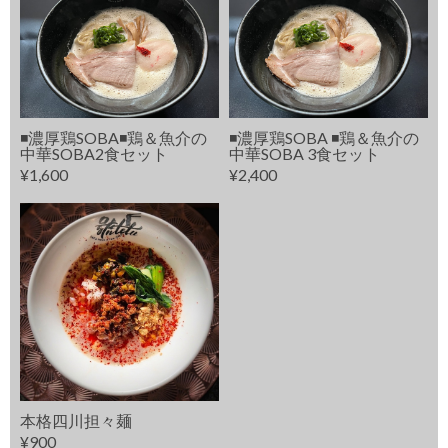
◾️濃厚鶏SOBA◾️鶏＆魚介の
◾️濃厚鶏SOBA ◾️鶏＆魚介の
中華SOBA2食セット
中華SOBA 3食セット
¥1,600
¥2,400
本格四川担々麺
¥900