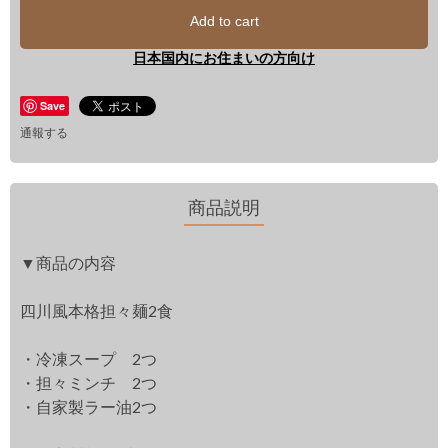
Add to cart
日本国内にお住まいの方向け
Save
通報する
商品説明
▼商品の内容
四川風本格担々麺2食
・冷凍スープ 2つ
・担々ミンチ 2つ
・自家製ラー油2つ