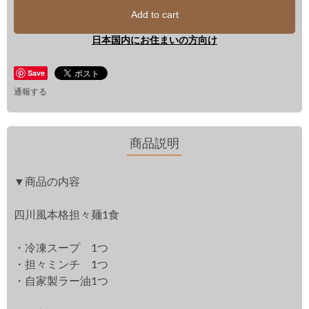
Add to cart
日本国内にお住まいの方向け
Save
通報する
商品説明
▼商品の内容
四川風本格担々麺1食
・冷凍スープ 1つ
・担々ミンチ 1つ
・自家製ラー油1つ