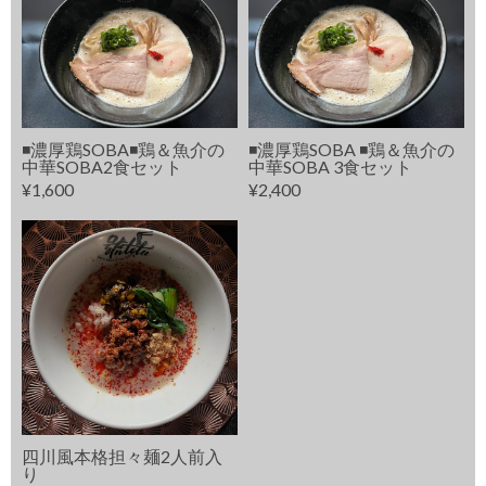
◾️濃厚鶏SOBA◾️鶏＆魚介の
◾️濃厚鶏SOBA ◾️鶏＆魚介の
中華SOBA2食セット
中華SOBA 3食セット
¥1,600
¥2,400
四川風本格担々麺2人前入
り