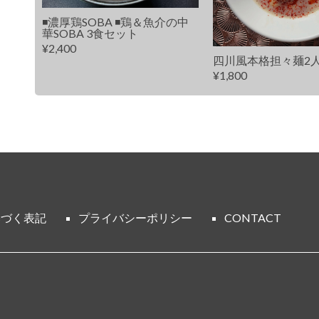
◾️濃厚鶏SOBA ◾️鶏＆魚介の中
華SOBA 3食セット
¥2,400
四川風本格担々麺2
¥1,800
基づく表記
プライバシーポリシー
CONTACT