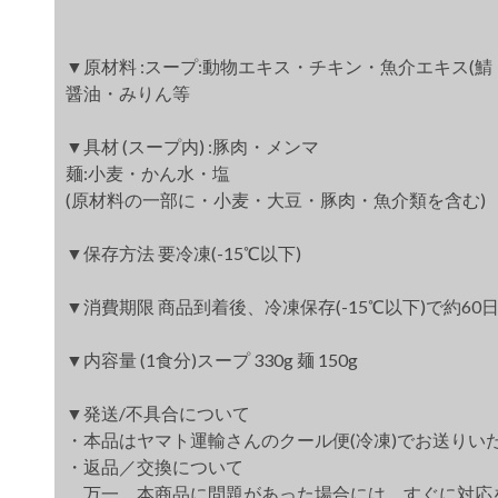
▼原材料 :スープ:動物エキス・チキン・魚介エキス(
醤油・みりん等
▼具材 (スープ内) :豚肉・メンマ
麺:小麦・かん水・塩
(原材料の一部に・小麦・大豆・豚肉・魚介類を含む)
▼保存方法 要冷凍(-15℃以下)
▼消費期限 商品到着後、冷凍保存(-15℃以下)で約60
▼内容量 (1食分)スープ 330g 麺 150g
▼発送/不具合について
・本品はヤマト運輸さんのクール便(冷凍)でお送りい
・返品／交換について
万一、本商品に問題があった場合には、すぐに対応