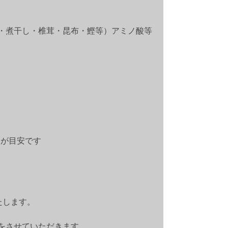
鯖・煮干し・椎茸・昆布・鰹等）アミノ酸等
日が目安です
たします。
をさせていただきます。