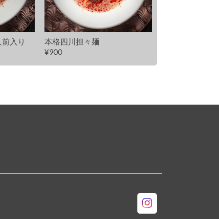
人前入り
本格四川担々麺
¥900