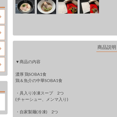
商品説明
▼商品の内容
濃厚 鶏SOBA1食
鶏＆魚介の中華SOBA1食
・具入り冷凍スープ 2つ
(チャーシュー、メンマ入り)
・自家製麺(冷凍) 2つ