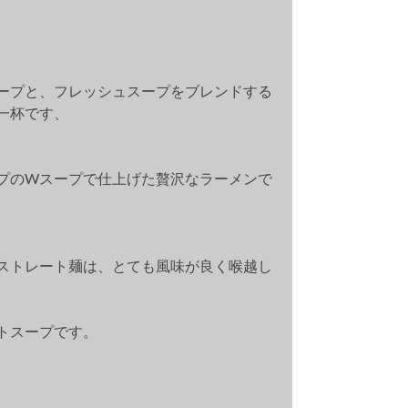
ープと、フレッシュスープをブレンドする
一杯です、
プのWスープで仕上げた贅沢なラーメンで
ストレート麺は、とても風味が良く喉越し
トスープです。