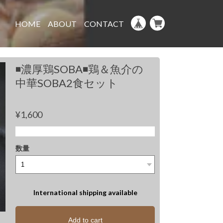
HOME
ABOUT
CONTACT
◾️濃厚鶏SOBA◾️鶏＆魚介の
中華SOBA2食セット
¥1,600
数量
International shipping available
Add to cart